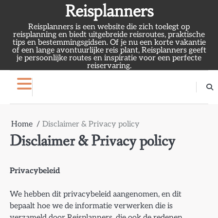
Skip
Reisplanners
to
Reisplanners is een website die zich toelegt op
content
reisplanning en biedt uitgebreide reisroutes, praktische
tips en bestemmingsgidsen. Of je nu een korte vakantie
of een lange avontuurlijke reis plant, Reisplanners geeft
je persoonlijke routes en inspiratie voor een perfecte
reiservaring.
Home
Disclaimer & Privacy policy
Disclaimer & Privacy policy
Privacybeleid
We hebben dit privacybeleid aangenomen, en dit
bepaalt hoe we de informatie verwerken die is
verzameld door Reisplanners, die ook de redenen