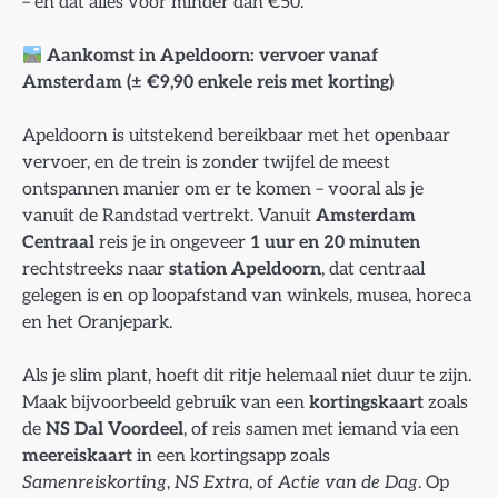
– en dat alles voor minder dan €50.
Aankomst in Apeldoorn: vervoer vanaf
Amsterdam (± €9,90 enkele reis met korting)
Apeldoorn is uitstekend bereikbaar met het openbaar
vervoer, en de trein is zonder twijfel de meest
ontspannen manier om er te komen – vooral als je
vanuit de Randstad vertrekt. Vanuit
Amsterdam
Centraal
reis je in ongeveer
1 uur en 20 minuten
rechtstreeks naar
station Apeldoorn
, dat centraal
gelegen is en op loopafstand van winkels, musea, horeca
en het Oranjepark.
Als je slim plant, hoeft dit ritje helemaal niet duur te zijn.
Maak bijvoorbeeld gebruik van een
kortingskaart
zoals
de
NS Dal Voordeel
, of reis samen met iemand via een
meereiskaart
in een kortingsapp zoals
Samenreiskorting
,
NS Extra
, of
Actie van de Dag
. Op