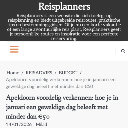
Skip
Reisplanners
to
Reisplanners is een website die zich toelegt op
content
reisplanning en biedt uitgebreide reisroutes, praktische
tips en bestemmingsgidsen. Of je nu een korte vakantie
of een lange avontuurlijke reis plant, Reisplanners geeft
je persoonlijke routes en inspiratie voor een perfecte
reiservaring.
Home
REISADVIES
BUDGET
Apeldoorn voordelig verkennen: hoe je in januari een
geweldige dag beleeft met minder dan €50
Apeldoorn voordelig verkennen: hoe je in
januari een geweldige dag beleeft met
minder dan €50
14/01/2026
Milad