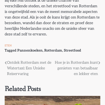
Bij elke reis ontdek ik de unieke charme van
verschillende steden, en het streetfood van Rotterdam
is ongetwijfeld een van de meest memorabele aspecten
van deze stad. Als je ooit de kans krijgt om Rotterdam te
bezoeken, wandel dan door de straten en proef deze
heerlijke Nederlandse snacks om de unieke sfeer van
deze stad zelf te ervaren.
ETEN
Tagged
Pannenkoeken
,
Rotterdam
,
Streetfood
Bericht
Ontdek Rotterdam met de
Hoe je in Rotterdam kunt
Watertaxi: Een Unieke
genieten van betaalbaar
navigatie
Reiservaring
en lekker eten
Related Posts