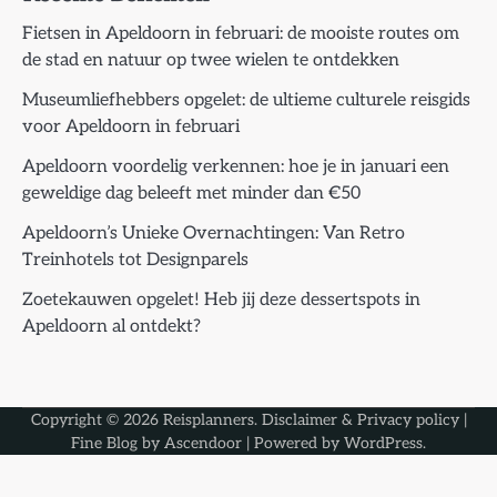
Fietsen in Apeldoorn in februari: de mooiste routes om
de stad en natuur op twee wielen te ontdekken
Museumliefhebbers opgelet: de ultieme culturele reisgids
voor Apeldoorn in februari
Apeldoorn voordelig verkennen: hoe je in januari een
geweldige dag beleeft met minder dan €50
Apeldoorn’s Unieke Overnachtingen: Van Retro
Treinhotels tot Designparels
Zoetekauwen opgelet! Heb jij deze dessertspots in
Apeldoorn al ontdekt?
Copyright © 2026
Reisplanners
.
Disclaimer & Privacy policy
|
Fine Blog by
Ascendoor
| Powered by
WordPress
.