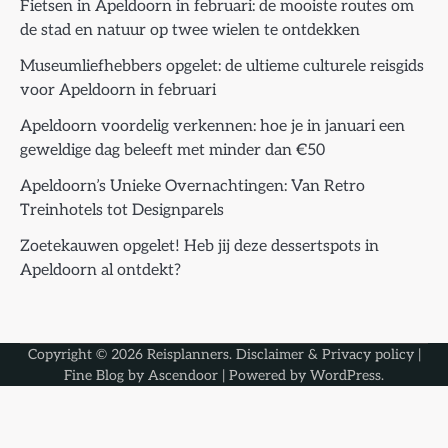
Fietsen in Apeldoorn in februari: de mooiste routes om
de stad en natuur op twee wielen te ontdekken
Museumliefhebbers opgelet: de ultieme culturele reisgids
voor Apeldoorn in februari
Apeldoorn voordelig verkennen: hoe je in januari een
geweldige dag beleeft met minder dan €50
Apeldoorn’s Unieke Overnachtingen: Van Retro
Treinhotels tot Designparels
Zoetekauwen opgelet! Heb jij deze dessertspots in
Apeldoorn al ontdekt?
Copyright © 2026
Reisplanners
.
Disclaimer & Privacy policy
|
Fine Blog by
Ascendoor
| Powered by
WordPress
.