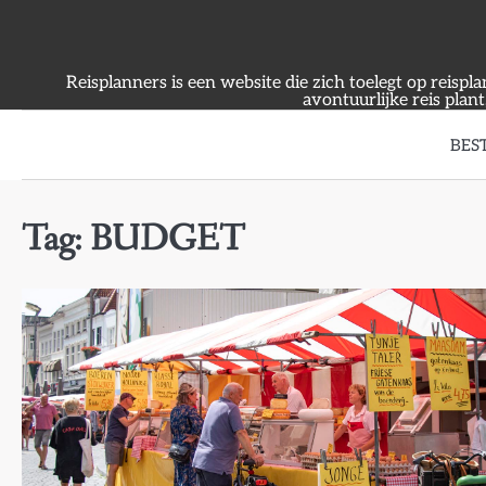
Skip
to
content
Reisplanners is een website die zich toelegt op reispl
avontuurlijke reis plant
BES
Tag:
BUDGET