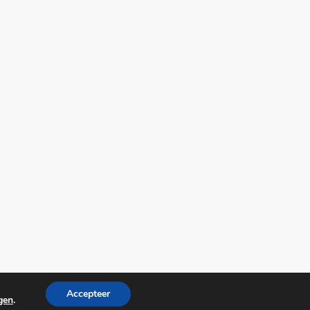
Accepteer
ngen
.
wered by
WordPress
.