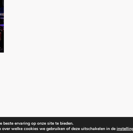
 beste ervaring op onze site te bieden.
n over welke cookies we gebruiken of deze uitschakelen in de
instelli
isplanners
.
Disclaimer & Privacy policy
| Fine Blog by
Ascendoor
| Po