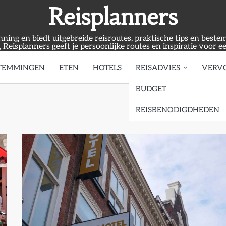
Reisplanners
anning en biedt uitgebreide reisroutes, praktische tips en best
, Reisplanners geeft je persoonlijke routes en inspiratie voor e
TEMMINGEN
ETEN
HOTELS
REISADVIES
VERV
BUDGET
REISBENODIGDHEDEN