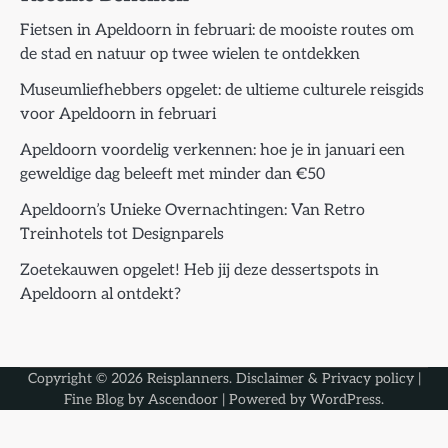
Fietsen in Apeldoorn in februari: de mooiste routes om
de stad en natuur op twee wielen te ontdekken
Museumliefhebbers opgelet: de ultieme culturele reisgids
voor Apeldoorn in februari
Apeldoorn voordelig verkennen: hoe je in januari een
geweldige dag beleeft met minder dan €50
Apeldoorn’s Unieke Overnachtingen: Van Retro
Treinhotels tot Designparels
Zoetekauwen opgelet! Heb jij deze dessertspots in
Apeldoorn al ontdekt?
Copyright © 2026
Reisplanners
.
Disclaimer & Privacy policy
|
Fine Blog by
Ascendoor
| Powered by
WordPress
.