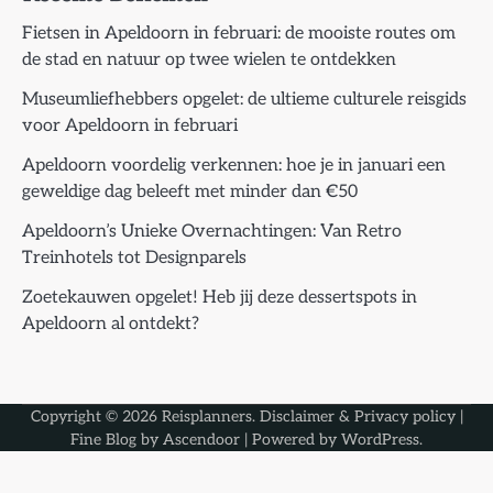
Fietsen in Apeldoorn in februari: de mooiste routes om
de stad en natuur op twee wielen te ontdekken
Museumliefhebbers opgelet: de ultieme culturele reisgids
voor Apeldoorn in februari
Apeldoorn voordelig verkennen: hoe je in januari een
geweldige dag beleeft met minder dan €50
Apeldoorn’s Unieke Overnachtingen: Van Retro
Treinhotels tot Designparels
Zoetekauwen opgelet! Heb jij deze dessertspots in
Apeldoorn al ontdekt?
Copyright © 2026
Reisplanners
.
Disclaimer & Privacy policy
|
Fine Blog by
Ascendoor
| Powered by
WordPress
.