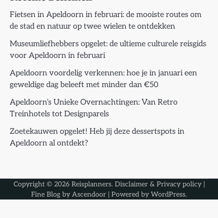
Fietsen in Apeldoorn in februari: de mooiste routes om
de stad en natuur op twee wielen te ontdekken
Museumliefhebbers opgelet: de ultieme culturele reisgids
voor Apeldoorn in februari
Apeldoorn voordelig verkennen: hoe je in januari een
geweldige dag beleeft met minder dan €50
Apeldoorn’s Unieke Overnachtingen: Van Retro
Treinhotels tot Designparels
Zoetekauwen opgelet! Heb jij deze dessertspots in
Apeldoorn al ontdekt?
Copyright © 2026
Reisplanners
.
Disclaimer & Privacy policy
|
Fine Blog by
Ascendoor
| Powered by
WordPress
.