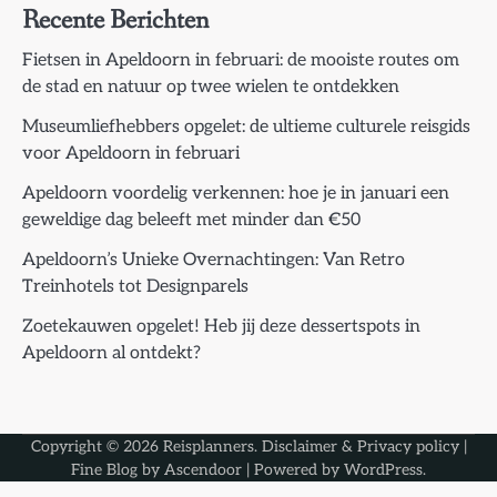
Recente Berichten
Fietsen in Apeldoorn in februari: de mooiste routes om
de stad en natuur op twee wielen te ontdekken
Museumliefhebbers opgelet: de ultieme culturele reisgids
voor Apeldoorn in februari
Apeldoorn voordelig verkennen: hoe je in januari een
geweldige dag beleeft met minder dan €50
Apeldoorn’s Unieke Overnachtingen: Van Retro
Treinhotels tot Designparels
Zoetekauwen opgelet! Heb jij deze dessertspots in
Apeldoorn al ontdekt?
Copyright © 2026
Reisplanners
.
Disclaimer & Privacy policy
|
Fine Blog by
Ascendoor
| Powered by
WordPress
.