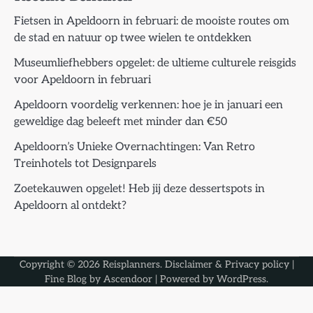
Fietsen in Apeldoorn in februari: de mooiste routes om
de stad en natuur op twee wielen te ontdekken
Museumliefhebbers opgelet: de ultieme culturele reisgids
voor Apeldoorn in februari
Apeldoorn voordelig verkennen: hoe je in januari een
geweldige dag beleeft met minder dan €50
Apeldoorn’s Unieke Overnachtingen: Van Retro
Treinhotels tot Designparels
Zoetekauwen opgelet! Heb jij deze dessertspots in
Apeldoorn al ontdekt?
Copyright © 2026
Reisplanners
.
Disclaimer & Privacy policy
|
Fine Blog by
Ascendoor
| Powered by
WordPress
.