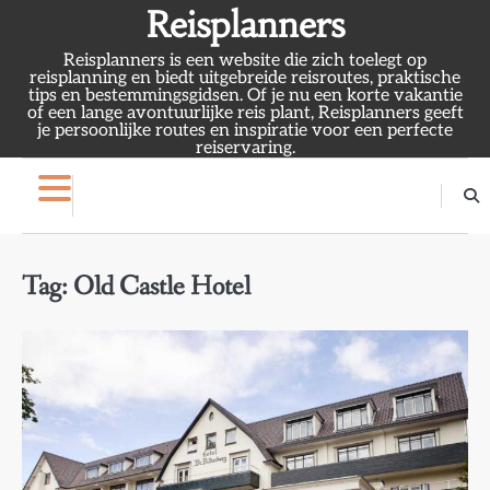
Skip
Reisplanners
to
Reisplanners is een website die zich toelegt op
content
reisplanning en biedt uitgebreide reisroutes, praktische
tips en bestemmingsgidsen. Of je nu een korte vakantie
of een lange avontuurlijke reis plant, Reisplanners geeft
je persoonlijke routes en inspiratie voor een perfecte
reiservaring.
Tag:
Old Castle Hotel