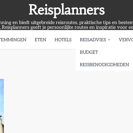
Reisplanners
anning en biedt uitgebreide reisroutes, praktische tips en best
, Reisplanners geeft je persoonlijke routes en inspiratie voor e
TEMMINGEN
ETEN
HOTELS
REISADVIES
VERV
BUDGET
REISBENODIGDHEDEN