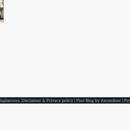
isplanners
.
Disclaimer & Privacy policy
| Fine Blog by
Ascendoor
| Po