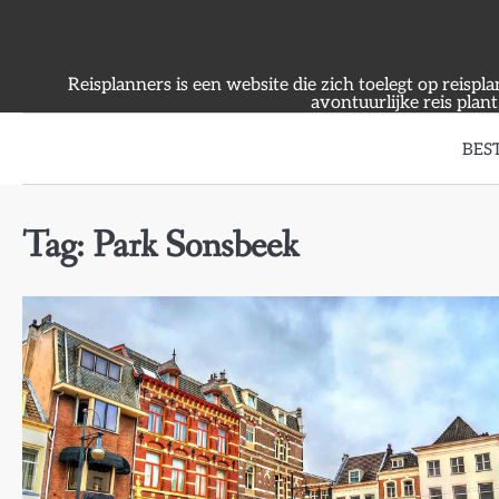
Skip
to
content
Reisplanners is een website die zich toelegt op reispl
avontuurlijke reis plant
BES
Tag:
Park Sonsbeek