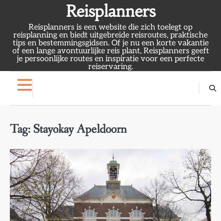
Skip
Reisplanners
to
Reisplanners is een website die zich toelegt op
content
reisplanning en biedt uitgebreide reisroutes, praktische
tips en bestemmingsgidsen. Of je nu een korte vakantie
of een lange avontuurlijke reis plant, Reisplanners geeft
je persoonlijke routes en inspiratie voor een perfecte
reiservaring.
Tag:
Stayokay Apeldoorn