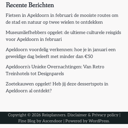
Recente Berichten
Fietsen in Apeldoorn in februari: de mooiste routes om
de stad en natuur op twee wielen te ontdekken
Museumliefhebbers opgelet: de ultieme culturele reisgids
voor Apeldoorn in februari
Apeldoorn voordelig verkennen: hoe je in januari een
geweldige dag beleeft met minder dan €50
Apeldoorn’s Unieke Overnachtingen: Van Retro
Treinhotels tot Designparels
Zoetekauwen opgelet! Heb jij deze dessertspots in
Apeldoorn al ontdekt?
Copyright © 2026
Reisplanners
.
Disclaimer & Privacy policy
|
Fine Blog by
Ascendoor
| Powered by
WordPress
.