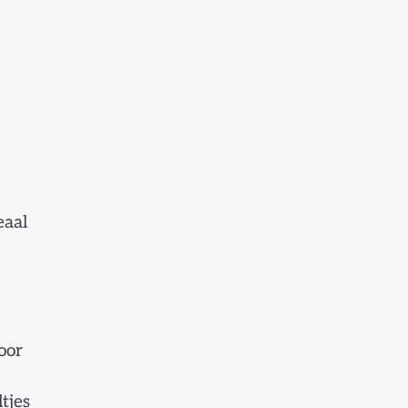
eaal
oor
tjes