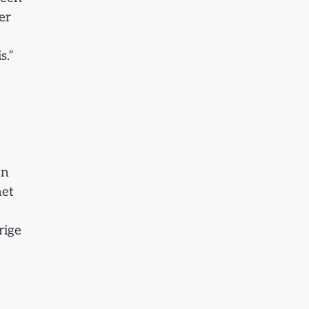
er
s.”
jn
het
rige