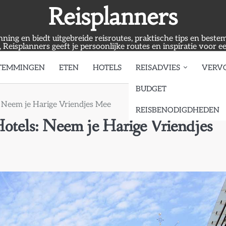
Reisplanners
anning en biedt uitgebreide reisroutes, praktische tips en best
, Reisplanners geeft je persoonlijke routes en inspiratie voor e
TEMMINGEN
ETEN
HOTELS
REISADVIES
VERV
BUDGET
: Neem je Harige Vriendjes Mee
REISBENODIGDHEDEN
Hotels: Neem je Harige Vriendjes