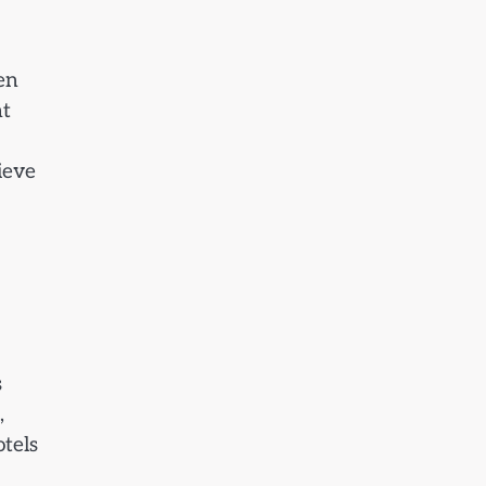
en
mt
ieve
s
,
tels