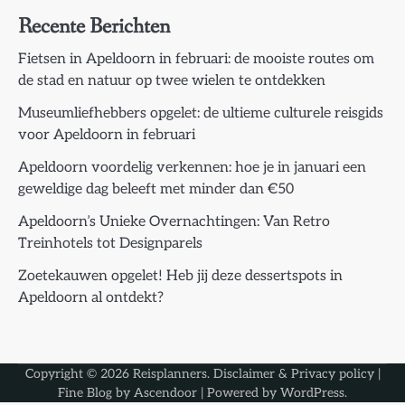
Recente Berichten
Fietsen in Apeldoorn in februari: de mooiste routes om
de stad en natuur op twee wielen te ontdekken
Museumliefhebbers opgelet: de ultieme culturele reisgids
voor Apeldoorn in februari
Apeldoorn voordelig verkennen: hoe je in januari een
geweldige dag beleeft met minder dan €50
Apeldoorn’s Unieke Overnachtingen: Van Retro
Treinhotels tot Designparels
Zoetekauwen opgelet! Heb jij deze dessertspots in
Apeldoorn al ontdekt?
Copyright © 2026
Reisplanners
.
Disclaimer & Privacy policy
|
Fine Blog by
Ascendoor
| Powered by
WordPress
.