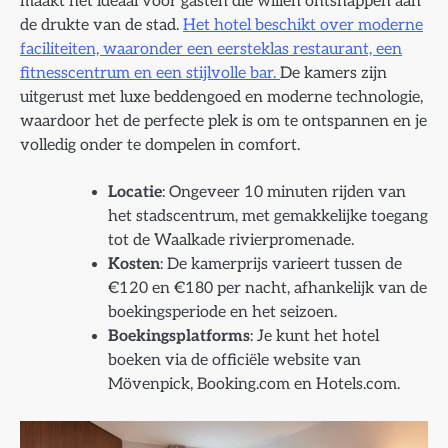
maakt het ideaal voor gasten die willen ontsnappen aan
de drukte van de stad.
Het hotel beschikt over moderne
faciliteiten, waaronder een eersteklas restaurant, een
fitnesscentrum en een stijlvolle bar.
De kamers zijn
uitgerust met luxe beddengoed en moderne technologie,
waardoor het de perfecte plek is om te ontspannen en je
volledig onder te dompelen in comfort.
Locatie
: Ongeveer 10 minuten rijden van
het stadscentrum, met gemakkelijke toegang
tot de Waalkade rivierpromenade.
Kosten
: De kamerprijs varieert tussen de
€120 en €180 per nacht, afhankelijk van de
boekingsperiode en het seizoen.
Boekingsplatforms
: Je kunt het hotel
boeken via de officiële website van
Mövenpick, Booking.com en Hotels.com.