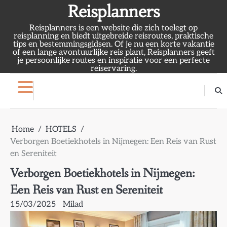
Skip
Reisplanners
to
Reisplanners is een website die zich toelegt op
content
reisplanning en biedt uitgebreide reisroutes, praktische
tips en bestemmingsgidsen. Of je nu een korte vakantie
of een lange avontuurlijke reis plant, Reisplanners geeft
je persoonlijke routes en inspiratie voor een perfecte
reiservaring.
Home
HOTELS
Verborgen Boetiekhotels in Nijmegen: Een Reis van Rust
en Sereniteit
Verborgen Boetiekhotels in Nijmegen:
Een Reis van Rust en Sereniteit
15/03/2025
Milad