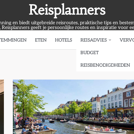
Reisplanners
anning en biedt uitgebreide reisroutes, praktische tips en best
, Reisplanners geeft je persoonlijke routes en inspiratie voor e
TEMMINGEN
ETEN
HOTELS
REISADVIES
VERV
BUDGET
REISBENODIGDHEDEN