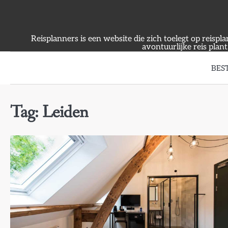
Skip
to
content
Reisplanners is een website die zich toelegt op reispl
avontuurlijke reis plant
BES
Tag:
Leiden