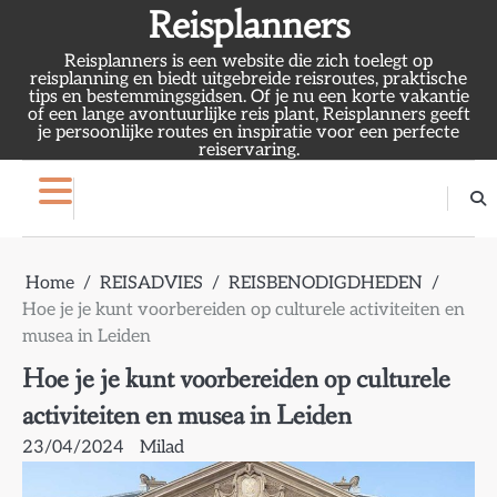
Skip
Reisplanners
to
Reisplanners is een website die zich toelegt op
content
reisplanning en biedt uitgebreide reisroutes, praktische
tips en bestemmingsgidsen. Of je nu een korte vakantie
of een lange avontuurlijke reis plant, Reisplanners geeft
je persoonlijke routes en inspiratie voor een perfecte
reiservaring.
Home
REISADVIES
REISBENODIGDHEDEN
Hoe je je kunt voorbereiden op culturele activiteiten en
musea in Leiden
Hoe je je kunt voorbereiden op culturele
activiteiten en musea in Leiden
23/04/2024
Milad