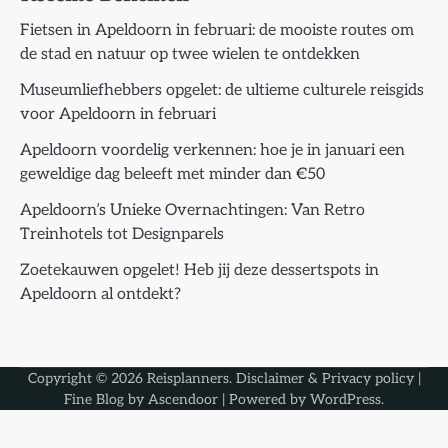
Fietsen in Apeldoorn in februari: de mooiste routes om
de stad en natuur op twee wielen te ontdekken
Museumliefhebbers opgelet: de ultieme culturele reisgids
voor Apeldoorn in februari
Apeldoorn voordelig verkennen: hoe je in januari een
geweldige dag beleeft met minder dan €50
Apeldoorn’s Unieke Overnachtingen: Van Retro
Treinhotels tot Designparels
Zoetekauwen opgelet! Heb jij deze dessertspots in
Apeldoorn al ontdekt?
Copyright © 2026
Reisplanners
.
Disclaimer & Privacy policy
|
Fine Blog by
Ascendoor
| Powered by
WordPress
.