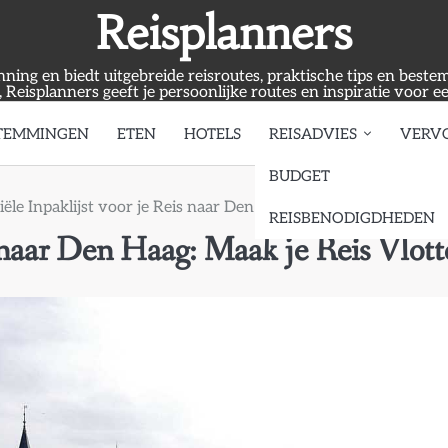
Reisplanners
anning en biedt uitgebreide reisroutes, praktische tips en best
, Reisplanners geeft je persoonlijke routes en inspiratie voor e
TEMMINGEN
ETEN
HOTELS
REISADVIES
VERV
BUDGET
iële Inpaklijst voor je Reis naar Den Haag: Maak je Reis Vlotter
REISBENODIGDHEDEN
s naar Den Haag: Maak je Reis Vlott