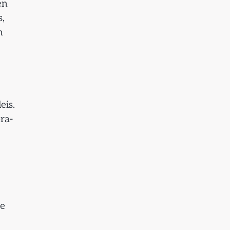
en
,
m
eis.
ra-
te