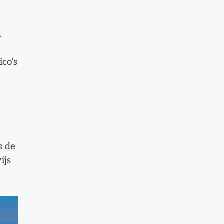
.
ico’s
s de
ijs