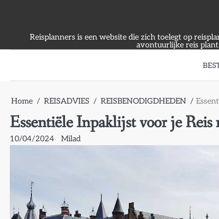
Skip
to
content
Reisplanners is een website die zich toelegt op reispl
avontuurlijke reis plant
BES
Home
REISADVIES
REISBENODIGDHEDEN
Essent
Essentiële Inpaklijst voor je Rei
10/04/2024
Milad